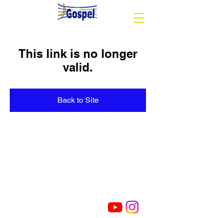
This link is no longer
valid.
Back to Site
Segueix-nos
Cor Gòspel Sant Cugat
Avinguda del Pla del Vinyet, 81-85 (Casal
Torreblanca) - 08172
Sant Cugat del Vallès BARCELONA