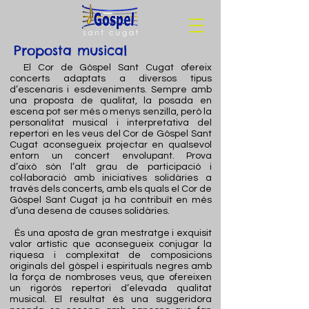
Proposta musical
El Cor de Gòspel Sant Cugat ofereix
concerts adaptats a diversos tipus
d’escenaris i esdeveniments. Sempre amb
una proposta de qualitat, la posada en
escena pot ser més o menys senzilla, però la
personalitat musical i interpretativa del
repertori en les veus del Cor de Gòspel Sant
Cugat aconsegueix projectar en qualsevol
entorn un concert envolupant. Prova
d’això
són l’alt grau de participació i
col·laboració amb iniciatives solidàries a
través dels concerts, amb els quals el Cor de
Gòspel Sant Cugat ja ha contribuït en més
d’una desena de causes solidàries.
És una aposta de gran mestratge i exquisit
valor artístic que aconsegueix conjugar la
riquesa i complexitat de composicions
originals del gòspel i espirituals negres amb
la força de nombroses veus, que ofereixen
un rigorós repertori d’elevada qualitat
musical. El resultat és una suggeridora