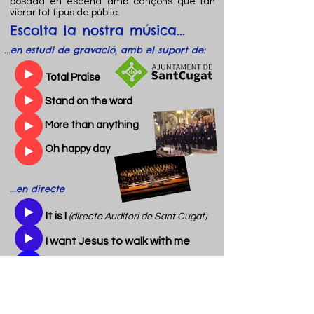
posada en escena amb cançons que fan
vibrar tot tipus de públic.
Escolta la nostra música...
...en estudi de gravació, amb el suport de:
Total Praise
Stand on the word
More than anything
Oh happy day
..
.en directe
​It is I
(directe Auditori de Sant Cugat)
I want Jesus to walk with me
His name will shine
Gloria