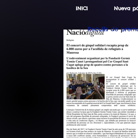
INICI
Nueva p
Reculls de premsa