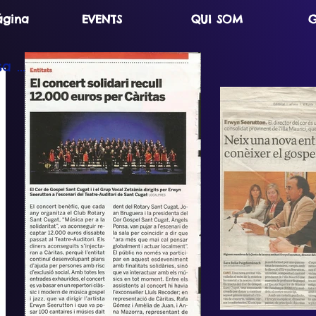
ágina
EVENTS
QUI SOM
G
 ...