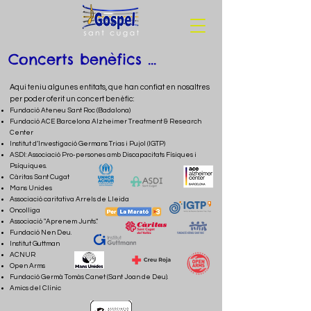
Concerts benèfics ...
Aqui teniu algunes entitats, que han confiat en nosaltres
per poder oferit un concert benèfic:
Fundació Ateneu Sant Roc (Badalona)
Fundació ACE Barcelona Alzheimer Treatment & Research
Center
Institut d’Investigació Germans Trias i Pujol (IGTP)
ASDI: Associació Pro-persones amb Discapacitats Físiques i
Psíquiques.
Càritas Sant Cugat
Mans Unides
Associació caritativa Arrels de Lleida
Oncolliga
Associació "Aprenem Junts".
Fundació Nen Deu.
Institut Guttman
ACNUR
Open Arms
Fundació Germà Tomàs Canet (Sant Joan de Deu).
Amics del Clínic