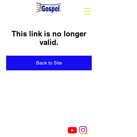
This link is no longer
valid.
Back to Site
Segueix-nos
Cor Gòspel Sant Cugat
Avinguda del Pla del Vinyet, 81-85 (Casal
Torreblanca) - 08172
Sant Cugat del Vallès BARCELONA