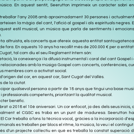
sica. En aquest sentit, Seerutton imprimeix un caràcter sobri en e
 treballar l'any 2008 amb aproximadament 30 persones i actualment
ixen la màgia del cant, l'afició al gospel i als espirituals negres. E
aquest estil musical, un música que parla de sentiments i emocion
.
eta altruista, els concerts que ofereix aquesta entitat santcugatenca
 i de fora. En aquests 10 anys ha recollit més de 200.000 € per a entitat
 Cugat, tal com diu el seu Reglament Intern són:
etació, la coneixença i la difusió instrumental i coral del cant Gospel i
ts relacionades amb la músiga Gospel com concerts, conferències, curso
eus membres com a activitat social.
 d'origen del cor, en aquest car, Sant Cugat del Vallès.
s de la ciutat.
articipar qualsevol persona a partir de 18 anys que tingui una base musi
 professionals competents, prioritzant la qualitat musical.
àcter benèfic.
at a 2018 el 10è aniversari. Un cor enfocat, ja des dels seus inicis, 
tualment el CGSC es troba en un punt de maduresa. Seerutton ha
 El Cor treballa a fons la tècnica vocal, gràcies a la incorporació d'esp
manals es treballen per blocs el ritme, la música, la veu i el contingu
s d'un projecte col·lectiu en què es treballa la constat superació de