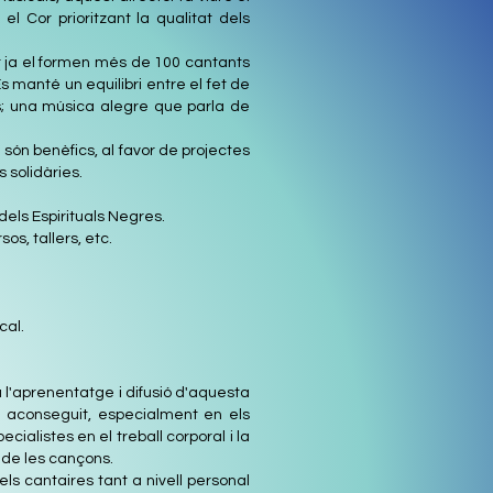
l Cor prioritzant la qualitat dels
 ja el formen més de 100 cantants
s manté un equilibri entre el fet de
s; una música alegre que parla de
 són benèfics, al favor de projectes
s solidàries.
 dels Espirituals Negres.
s, tallers, etc.
cal.
a l'aprenentatge i difusió d'aquesta
 aconseguit, especialment en els
ecialistes en el treball corporal i la
t de les cançons.
ls cantaires tant a nivell personal