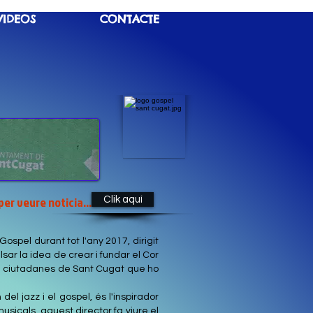
VIDEOS
CONTACTE
per veure noticia...
Clik aquí
ospel durant tot l'any 2017, dirigit
sar la idea de crear i fundar el Cor
s i ciutadanes de Sant Cugat que ho
el jazz i el gospel, és l'inspirador
usicals, aquest director fa viure el