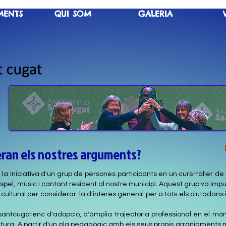
MENTS
QUI SOM
GALERIA
eran els nostres arguments?
a iniciativa d'un grup de persones participants en un curs-taller de G
pel, músic i cantant resident al nostre municipi. Aquest grup va impul
cultural per considerar-la d'interès general per a tots els ciutadan
santcugatenc d'adopció, d'àmplia trajectòria professional en el món d
ntura. A partir d'un pla pedagògic amb els seus propis arranjaments m