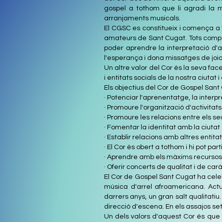
gospel a tothom que li agradi la mú
arranjaments musicals.
El CGSC es constitueix i comença a
amateurs de Sant Cugat. Tots comparte
poder aprendre la interpretació d'
l'esperança i dona missatges de joia
Un altre valor del Cor és la seva fac
i entitats socials de la nostra ciutat
Els objectius del Cor de Gospel Sant
· Potenciar l'aprenentatge, la interpr
· Promoure l'organització d'activita
· Promoure les relacions entre els s
· Fomentar la identitat amb la ciutat
· Establir relacions amb altres entitat
· El Cor és obert a tothom i hi pot p
· Aprendre amb els màxims recursos i
· Oferir concerts de qualitat i de car
El Cor de Gospel Sant Cugat ha celebr
música d'arrel afroamericana. Ac
darrers anys, un gran salt qualitatiu.
direcció d'escena. En els assajos set
Un dels valors d'aquest Cor és que é