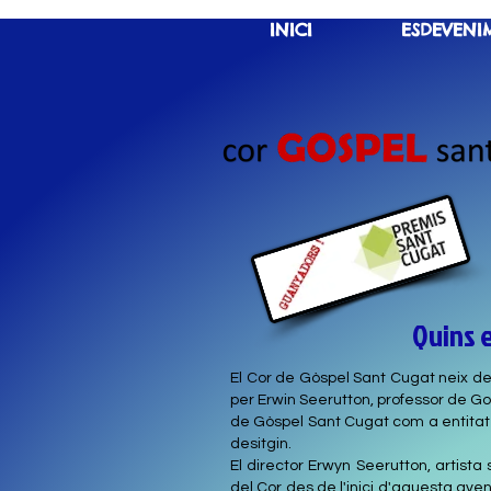
INICI
ESDEVENI
Quins 
El Cor de Gòspel Sant Cugat neix de l
per Erwin Seerutton, professor de Gos
de Gòspel Sant Cugat com a entitat 
desitgin.
El director Erwyn Seerutton, artista 
del Cor des de l'inici d'aquesta ave