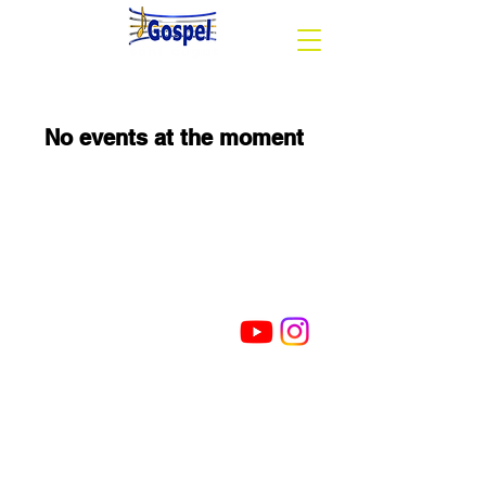
No events at the moment
Segueix-nos
Cor Gòspel Sant Cugat
Avinguda del Pla del Vinyet, 81-85 (Casal
Torreblanca) - 08172
Sant Cugat del Vallès BARCELONA
©2026 per Cor Gòspel Sant Cugat