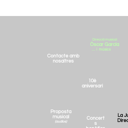
INICI
Nueva p
Direcció musical
Òsca
r
García
...
i
m
ú
sics
Contacte amb
nosaltres
10è
aniversari
Proposta
La J
musical
Concert
Direc
(audios)
s