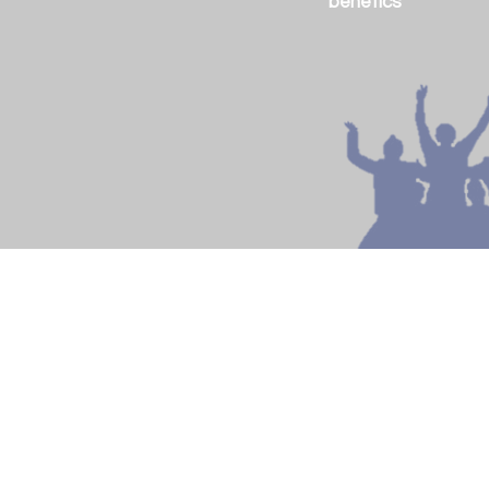
benèfics
Cor Gòspel Sant Cugat
Avinguda del Pla del Vinyet, 81-85 (Casal Torreblanca) - 08172
Sant Cugat del Vallès BARCELONA