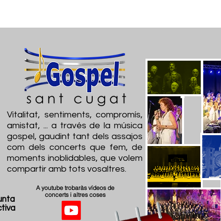
ágina
EVENTS
QUI SOM
G
Vitalitat, sentiments, compromís,
amistat, ... a través de la música
gospel, gaudint tant dels assajos
com dels concerts que fem, de
moments inoblidables, que volem
compartir amb tots vosaltres.
A youtube trobaràs vídeos de
concerts i altres coses
unta
tiva