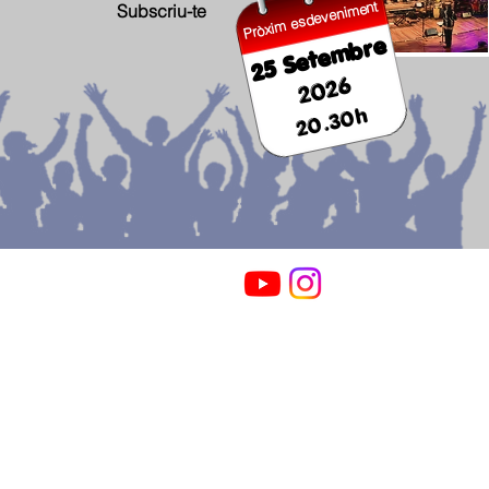
Pròxim esdeveniment
Subscriu-te
25 Setembre
2026
20.30h
Segueix-nos
©2026 per Cor Gòspel Sant Cugat