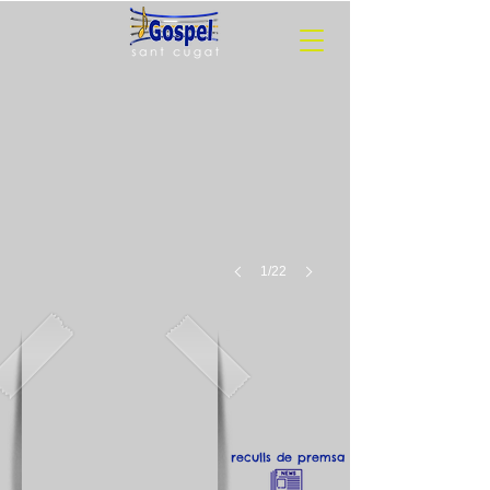
1/22
reculls de premsa